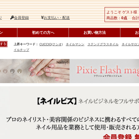
ようこそ ゲスト様
ジ
会員登録
お支払い・配送
商品数：
0点
合計
ン
初めての方へ
お買い物方法
お
上昇キーワード：
CUCCIO(クシオ)
ネイルマシン
ステンドグラスネイル
ネイルサロ
イルチップ