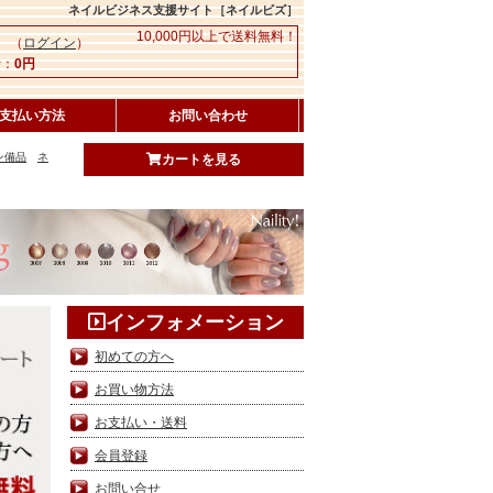
ネイルビジネス支援サイト［ネイルビズ］
10,000円以上で送料無料！
 （
ログイン
）
：
0円
支払い方法
お問い合わせ
ン備品
ネ
カートを見る
インフォメーション
初めての方へ
お買い物方法
お支払い・送料
会員登録
お問い合せ