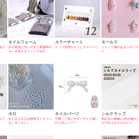
ネイルフォーム
カラーチャート
モールド
色が
爪の形状に沿いやすく装着時の
チップ管理をもっとスマートに
トレンド感のあるリボンモ
ズレを抑えるフィット設計
ド
ホロ
ネイルパーツ
シルクラップ
ルフ
きらきらホロは韓国ネイルワン
可愛くて使いやすいサイズ違い
割れ爪の補修に!目が細か
ホンネイルに♪
のリボンパーツ
ので仕上がりがキレイ