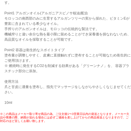
す。
Point1 アルガンオイル(アルガニアスピノサ核油)配合
モロッコの南西部のみに生育するアルガンツリーの実から採れた、ビタミンEが
豊富に含まれている希少なオイル。
手搾りのアルガンオイルは、モロッコの伝統的な製法です。
機械搾りと違い余分な熱を最小限に留めることができ栄養価を損なわないため、
高品質なオイルを採取することが可能です。
Point2 容器は衛生的なスポイトタイプ
塗布量が調整しやすく、皮膚に直接触れずに塗布することが可能なため衛生的に
ご使用頂けます。
※ 燃焼時に発生するCO2を削減する効果がある「グリーンナノ」を、 容器プラ
スチック部分に添加。
使用方法
爪と甘皮に適量を塗布し、指先でマッサージをしながらやさしくなじませてくだ
さい。
10ml
※この商品はメーカー取り寄せ商品の為、ご注文後1〜3営業日以内の発送となります。メーカー欠
品や廃番の際、納期が送れる場合には必ずご連絡を差し上げてからの商品発送となりますので、ご
対応のほど宜しくお願い致します。