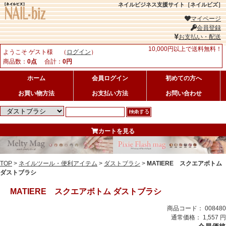
ネイルビジネス支援サイト［ネイルビズ］
マイページ
会員登録
お支払い・配送
10,000円以上で送料無料！
ようこそ ゲスト様 （
ログイン
）
商品数：
0点
合計：
0円
ホーム
会員ログイン
初めての方へ
お買い物方法
お支払い方法
お問い合わせ
カートを見る
TOP
>
ネイルツール・便利アイテム
>
ダストブラシ
>
MATIERE スクエアボトム
ダストブラシ
MATIERE スクエアボトム ダストブラシ
商品コード： 008480
通常価格： 1,557 円