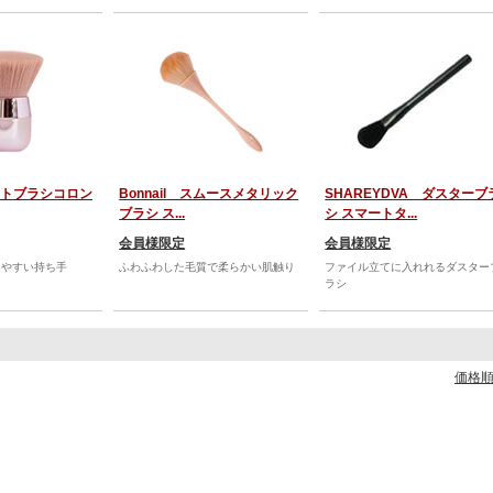
ダストブラシコロン
Bonnail スムースメタリック
SHAREYDVA ダスターブ
ブラシ ス...
シ スマートタ...
会員様限定
会員様限定
りやすい持ち手
ふわふわした毛質で柔らかい肌触り
ファイル立てに入れれるダスター
ラシ
価格