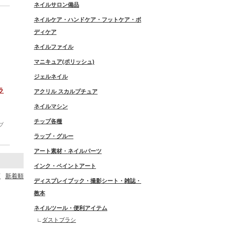
ネイルサロン備品
ネイルケア・ハンドケア・フットケア・ボ
ディケア
ネイルファイル
マニキュア(ポリッシュ)
ジェルネイル
ラ
アクリル スカルプチュア
ネイルマシン
チップ各種
ブ
ラップ・グルー
アート素材・ネイルパーツ
インク・ペイントアート
順
新着順
ディスプレイブック・撮影シート・雑誌・
教本
ネイルツール・便利アイテム
ダストブラシ