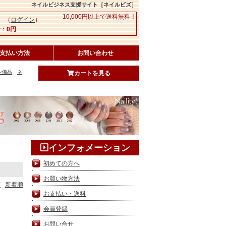
ネイルビジネス支援サイト［ネイルビズ］
10,000円以上で送料無料！
 （
ログイン
）
：
0円
支払い方法
お問い合わせ
ン備品
ネ
カートを見る
インフォメーション
初めての方へ
お買い物方法
順
新着順
お支払い・送料
会員登録
お問い合せ