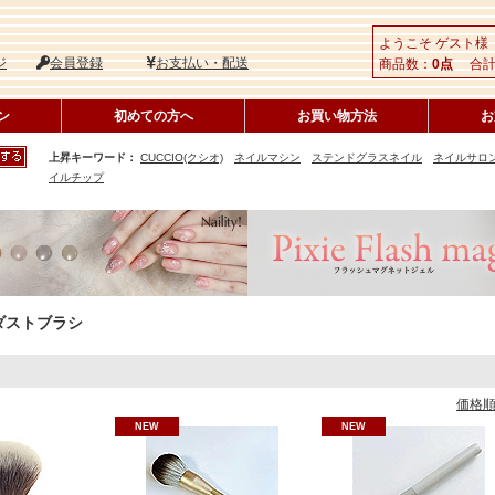
ようこそ ゲスト様
ジ
会員登録
お支払い・配送
商品数：
0点
合計
ン
初めての方へ
お買い物方法
お
上昇キーワード：
CUCCIO(クシオ)
ネイルマシン
ステンドグラスネイル
ネイルサロ
イルチップ
ダストブラシ
価格
NEW
NEW