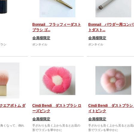
Bonnail フラッフィーダスト
Bonnail パウダー用コン
ブラシ ゴ...
トダスト...
会員様限定
会員様限定
ブラシ
ボンネイル
ボンネイル
スクエアボトム ダ
Cindi Bendi ダストブラシ ロ
Cindi Bendi ダストブラシ
ーズピンク
イトピンク
会員様限定
会員様限定
四角くなって、倒れ
手ざわりも良く上から見るとお花の
手ざわりも良く上から見るとお花
形でワゴンを華やかに
形でワゴンを華やかに