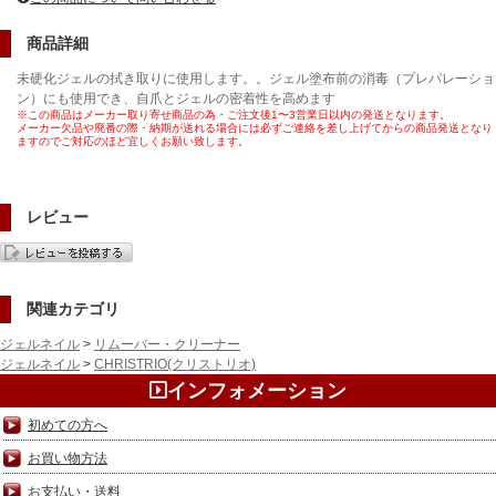
商品詳細
未硬化ジェルの拭き取りに使用します。。ジェル塗布前の消毒（プレパレーショ
ン）にも使用でき、自爪とジェルの密着性を高めます
※この商品はメーカー取り寄せ商品の為・ご注文後1〜3営業日以内の発送となります。
メーカー欠品や廃番の際・納期が送れる場合には必ずご連絡を差し上げてからの商品発送となり
ますのでご対応のほど宜しくお願い致します。
レビュー
関連カテゴリ
ジェルネイル
>
リムーバー・クリーナー
ジェルネイル
>
CHRISTRIO(クリストリオ)
インフォメーション
初めての方へ
お買い物方法
お支払い・送料