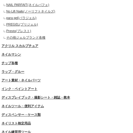
NAIL PARFAIT(ネイルパフェ)
No Lift Nails(ノーリフトネイルズ)
para gel(パラジェル)
PREGEL(プリジェル)
Presto(プレスト)
その他ジェルブランド各種
アクリル スカルプチュア
ネイルマシン
チップ各種
ラップ・グルー
アート素材・ネイルパーツ
インク・ペイントアート
ディスプレイブック・撮影シート・雑誌・教本
ネイルツール・便利アイテム
ディスペンサー・ケース類
ネイリスト検定用品
ネイル練習用ツール