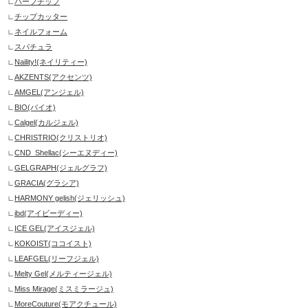
ハーフチップ
チップカッター
ネイルフォーム
スパチュラ
Naility!(ネイリティー)
AKZENTS(アクセンツ)
AMGEL(アンジェル)
BIO(バイオ)
Calgel(カルジェル)
CHRISTRIO(クリストリオ)
CND_Shellac(シーエヌディー)
GELGRAPH(ジェルグラフ)
GRACIA(グラシア)
HARMONY gelish(ジェリッシュ)
ibd(アイビーディー)
ICE GEL(アイスジェル)
KOKOIST(ココイスト)
LEAFGEL(リーフジェル)
Melty Gel(メルティージェル)
Miss Mirage(ミスミラージュ)
MoreCouture(モアクチュール)