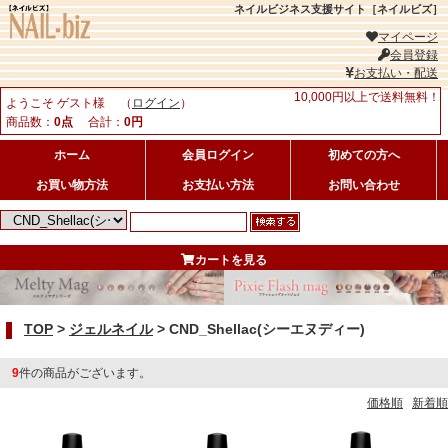
ネイルビジネス支援サイト［ネイルビズ］
マイページ
会員登録
お支払い・配送
10,000円以上で送料無料！
ようこそ ゲスト様 （
ログイン
）
商品数：
0点
合計：
0円
ホーム
会員ログイン
初めての方へ
お買い物方法
お支払い方法
お問い合わせ
カートを見る
TOP
>
ジェルネイル
>
CND_Shellac(シーエヌディー)
9
件の商品がございます。
価格順
新着順