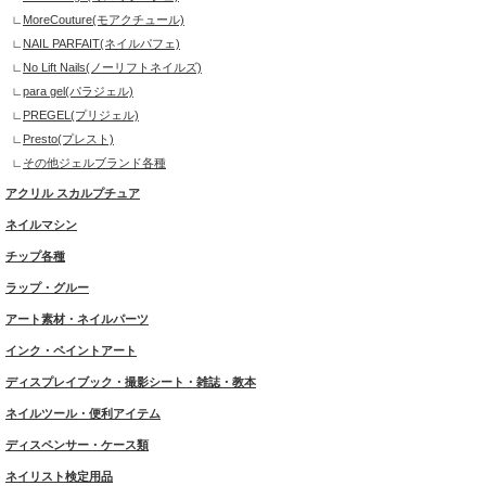
MoreCouture(モアクチュール)
NAIL PARFAIT(ネイルパフェ)
No Lift Nails(ノーリフトネイルズ)
para gel(パラジェル)
PREGEL(プリジェル)
Presto(プレスト)
その他ジェルブランド各種
アクリル スカルプチュア
ネイルマシン
チップ各種
ラップ・グルー
アート素材・ネイルパーツ
インク・ペイントアート
ディスプレイブック・撮影シート・雑誌・教本
ネイルツール・便利アイテム
ディスペンサー・ケース類
ネイリスト検定用品