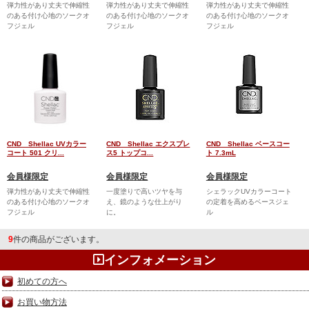
弾力性があり丈夫で伸縮性
弾力性があり丈夫で伸縮性
弾力性があり丈夫で伸縮性
のある付け心地のソークオ
のある付け心地のソークオ
のある付け心地のソークオ
フジェル
フジェル
フジェル
CND Shellac UVカラー
CND Shellac エクスプレ
CND Shellac ベースコー
コート 501 クリ...
ス5 トップコ...
ト 7.3mL
会員様限定
会員様限定
会員様限定
弾力性があり丈夫で伸縮性
一度塗りで高いツヤを与
シェラックUVカラーコート
のある付け心地のソークオ
え、鏡のような仕上がり
の定着を高めるベースジェ
フジェル
に。
ル
9
件の商品がございます。
インフォメーション
価格順
新着順
初めての方へ
お買い物方法