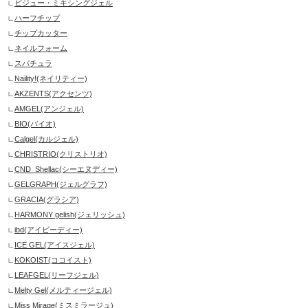
ビジュー・ミキシングジェル
ハーフチップ
チップカッター
ネイルフォーム
スパチュラ
Naility!(ネイリティー)
AKZENTS(アクセンツ)
AMGEL(アンジェル)
BIO(バイオ)
Calgel(カルジェル)
CHRISTRIO(クリストリオ)
CND_Shellac(シーエヌディー)
GELGRAPH(ジェルグラフ)
GRACIA(グラシア)
HARMONY gelish(ジェリッシュ)
ibd(アイビーディー)
ICE GEL(アイスジェル)
KOKOIST(ココイスト)
LEAFGEL(リーフジェル)
Melty Gel(メルティージェル)
Miss Mirage(ミスミラージュ)