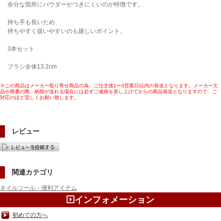
余分な箇所にパウダーがつきにくいのが特徴です。
持ち手も長いため、
持ちやすく扱いやすいのも嬉しいポイント。
3本セット
ブラシ全体13.2cm
※この商品はメーカー取り寄せ商品の為、ご注文後1〜3営業日以内の発送となります。メーカー欠
品や廃番の際、納期が送れる場合には必ずご連絡を差し上げてからの商品発送となりますので、ご
対応のほど宜しくお願い致します。
レビュー
関連カテゴリ
ネイルツール・便利アイテム
インフォメーション
初めての方へ