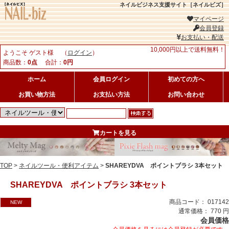
ネイルビジネス支援サイト［ネイルビズ］
マイページ
会員登録
お支払い・配送
10,000円以上で送料無料！
ようこそ ゲスト様 （
ログイン
）
商品数：
0点
合計：
0円
ホーム
会員ログイン
初めての方へ
お買い物方法
お支払い方法
お問い合わせ
カートを見る
TOP
>
ネイルツール・便利アイテム
>
SHAREYDVA ポイントブラシ 3本セット
SHAREYDVA ポイントブラシ 3本セット
商品コード： 017142
NEW
通常価格： 770 円
会員価格