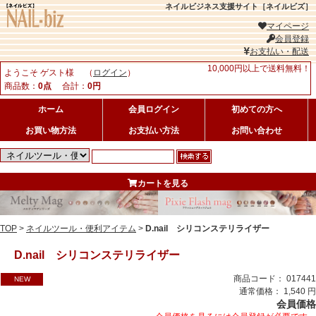
ネイルビジネス支援サイト［ネイルビズ］
マイページ
会員登録
お支払い・配送
10,000円以上で送料無料！
ようこそ ゲスト様 （
ログイン
）
商品数：
0点
合計：
0円
ホーム
会員ログイン
初めての方へ
お買い物方法
お支払い方法
お問い合わせ
カートを見る
TOP
>
ネイルツール・便利アイテム
>
D.nail シリコンステリライザー
D.nail シリコンステリライザー
商品コード： 017441
NEW
通常価格： 1,540 円
会員価格