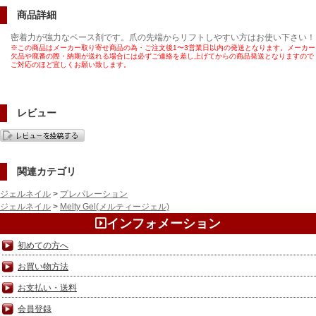
商品詳細
密着力が強力なベース剤です。爪の先端からリフトしやすい方はお使い下さい！
※この商品はメーカー取り寄せ商品の為・ご注文後1〜3営業日以内の発送となります。メーカー
欠品や廃番の際・納期が送れる場合には必ずご連絡を差し上げてからの商品発送となりますので
ご対応のほど宜しくお願い致します。
レビュー
関連カテゴリ
ジェルネイル
>
プレパレーション
ジェルネイル
>
Melty Gel(メルティージェル)
インフォメーション
初めての方へ
お買い物方法
お支払い・送料
会員登録