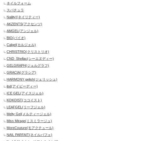
ネイルフォーム
スパチュラ
Naility!(ネイリティー)
AKZENTS(アクセンツ)
AMGEL(アンジェル)
BIO(バイオ)
Calgel(カルジェル)
CHRISTRIO(クリストリオ)
CND_Shellac(シーエヌディー)
GELGRAPH(ジェルグラフ)
GRACIA(グラシア)
HARMONY gelish(ジェリッシュ)
ibd(アイビーディー)
ICE GEL(アイスジェル)
KOKOIST(ココイスト)
LEAFGEL(リーフジェル)
Melty Gel(メルティージェル)
Miss Mirage(ミスミラージュ)
MoreCouture(モアクチュール)
NAIL PARFAIT(ネイルパフェ)