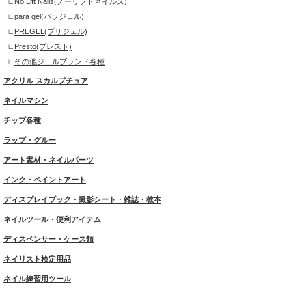
No Lift Nails(ノーリフトネイルズ)
para gel(パラジェル)
PREGEL(プリジェル)
Presto(プレスト)
その他ジェルブランド各種
アクリル スカルプチュア
ネイルマシン
チップ各種
ラップ・グルー
アート素材・ネイルパーツ
インク・ペイントアート
ディスプレイブック・撮影シート・雑誌・教本
ネイルツール・便利アイテム
ディスペンサー・ケース類
ネイリスト検定用品
ネイル練習用ツール