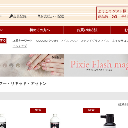
ようこそ ゲスト様
ジ
会員登録
お支払い・配送
商品数：
0点
合計
ン
初めての方へ
お買い物方法
お
上昇キーワード：
CUCCIO(クシオ)
ネイルマシン
ステンドグラスネイル
ネイルサロ
イルチップ
マー・リキッド・アセトン
価格
NEW
NEW