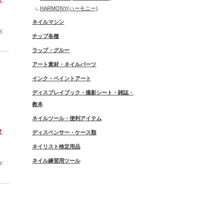
HARMONY(ハーモニー)
ネイルマシン
不
チップ各種
ラップ・グルー
アート素材・ネイルパーツ
インク・ペイントアート
ディスプレイブック・撮影シート・雑誌・
教本
ネイルツール・便利アイテム
オ
ディスペンサー・ケース類
ネイリスト検定用品
ネイル練習用ツール
不