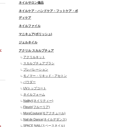
ネイルサロン備品
ネイルケア・ハンドケア・フットケア・ボ
ディケア
ネイルファイル
マニキュア(ポリッシュ)
ジェルネイル
ッ
アクリル スカルプチュア
アクリルキット
スカルプチュアブラシ
プレパレーション
モノマー・リキッド・アセトン
パウダー
UVトップコート
ネイルフォーム
Naility!(ネイリティー)
Fleurir(フルーリア)
MoreCouture(モアクチュール)
Nail de Dance(ネイルデダンス)
SPACE NAIL(スペースネイル)
オ