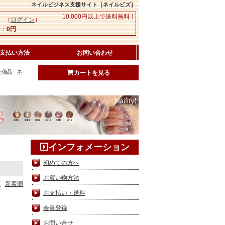
ネイルビジネス支援サイト［ネイルビズ］
10,000円以上で送料無料！
 （
ログイン
）
：
0円
支払い方法
お問い合わせ
ン備品
ネ
カートを見る
インフォメーション
初めての方へ
お買い物方法
順
新着順
お支払い・送料
会員登録
お問い合せ