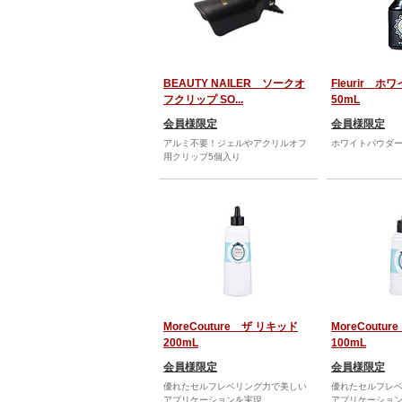
BEAUTY NAILER ソークオ
Fleurir 
フクリップ SO...
50mL
会員様限定
会員様限定
アルミ不要！ジェルやアクリルオフ
ホワイトパウダ
用クリップ5個入り
MoreCouture ザ リキッド
MoreCoutu
200mL
100mL
会員様限定
会員様限定
優れたセルフレベリング力で美しい
優れたセルフレ
アプリケーションを実現...
アプリケーションを