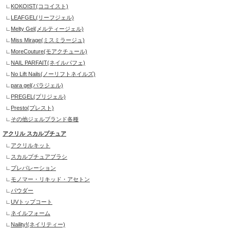
KOKOIST(ココイスト)
LEAFGEL(リーフジェル)
Melty Gel(メルティージェル)
Miss Mirage(ミスミラージュ)
MoreCouture(モアクチュール)
NAIL PARFAIT(ネイルパフェ)
No Lift Nails(ノーリフトネイルズ)
para gel(パラジェル)
PREGEL(プリジェル)
Presto(プレスト)
その他ジェルブランド各種
アクリル スカルプチュア
アクリルキット
スカルプチュアブラシ
プレパレーション
モノマー・リキッド・アセトン
パウダー
UVトップコート
ネイルフォーム
Naility!(ネイリティー)