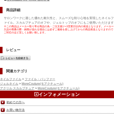
商品詳細
サロンワークに適した優れた耐久性と、スムーズな削り心地を実現したネイルフ
ァイル。スカルプチュアのオフや、ジェルトップのオフにもご使用いただけます
※この商品はメーカー取り寄せ商品の為・ご注文後1〜3営業日以内の発送となります。メーカー
欠品や廃番の際・納期が送れる場合には必ずご連絡を差し上げてからの商品発送となりますので
ご対応のほど宜しくお願い致します。
レビュー
関連カテゴリ
ネイルファイル
>
ファイル・バッファー
ジェルネイル
>
MoreCouture(モアクチュール)
アクリル スカルプチュア
>
MoreCouture(モアクチュール)
インフォメーション
初めての方へ
お買い物方法