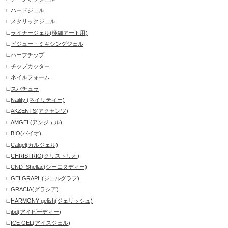
ハードジェル
メタリックジェル
ライナージェル(極細アート用)
ビジュー・ミキシングジェル
ハーフチップ
チップカッター
ネイルフォーム
スパチュラ
Naility!(ネイリティー)
AKZENTS(アクセンツ)
AMGEL(アンジェル)
BIO(バイオ)
Calgel(カルジェル)
CHRISTRIO(クリストリオ)
CND_Shellac(シーエヌディー)
GELGRAPH(ジェルグラフ)
GRACIA(グラシア)
HARMONY gelish(ジェリッシュ)
ibd(アイビーディー)
ICE GEL(アイスジェル)