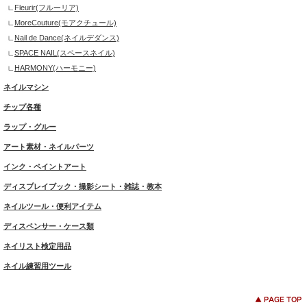
Fleurir(フルーリア)
MoreCouture(モアクチュール)
Nail de Dance(ネイルデダンス)
SPACE NAIL(スペースネイル)
HARMONY(ハーモニー)
ネイルマシン
チップ各種
ラップ・グルー
アート素材・ネイルパーツ
インク・ペイントアート
ディスプレイブック・撮影シート・雑誌・教本
ネイルツール・便利アイテム
ディスペンサー・ケース類
ネイリスト検定用品
ネイル練習用ツール