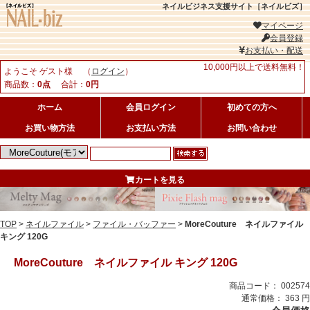
ネイルビジネス支援サイト［ネイルビズ］
マイページ
会員登録
お支払い・配送
10,000円以上で送料無料！
ようこそ ゲスト様 （
ログイン
）
商品数：
0点
合計：
0円
ホーム
会員ログイン
初めての方へ
お買い物方法
お支払い方法
お問い合わせ
カートを見る
TOP
>
ネイルファイル
>
ファイル・バッファー
>
MoreCouture ネイルファイル
キング 120G
MoreCouture ネイルファイル キング 120G
商品コード： 002574
通常価格： 363 円