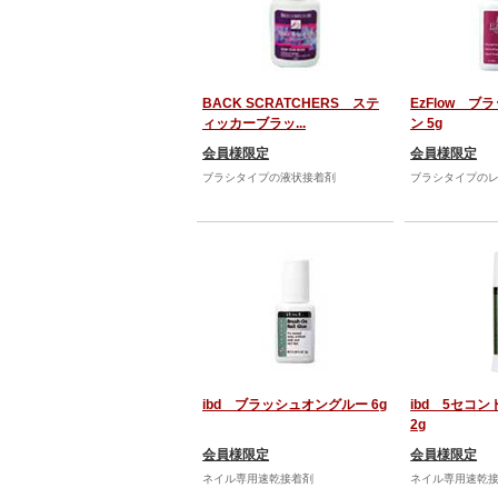
BACK SCRATCHERS ステ
EzFlow 
ィッカーブラッ...
ン 5g
会員様限定
会員様限定
ブラシタイプの液状接着剤
ブラシタイプの
ibd ブラッシュオングルー 6g
ibd 5セコ
2g
会員様限定
会員様限定
ネイル専用速乾接着剤
ネイル専用速乾