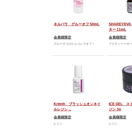
ネルパラ グルーオフ 50mL
SHAREYD
ター 11mL
会員様限定
会員様限定
グルーでつけたらコレでオフ！
アクティベータ
Krimth ブラッシュオンネイ
ICE GEL 
ルレジン ...
ジン 3g
会員様限定
会員様限定
レジン
レジン