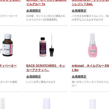
イルグルー 7g
ンレジン 7.5mL
会員様限定
会員様限定
アクチベーターで
日本製、ネイリスト向けに開発され
ハケ付き日本製ネイルレジン、匂
たネイルグルー(爪用接着剤)
が苦手な人にもおすすめです
クティベーター
BACK SCRATCHERS キッ
erikonail ネイルグルー EN
カーアクティベ...
1 /8g
会員様限定
会員様限定
・ボンダーの速乾
レジンを早く硬化させます
使いやすいブラシタイプのネイル
プ
ルー