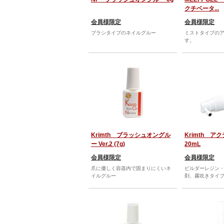
クチベータ...
会員様限定
会員様限定
ブラシタイプのネイルグルー
ミストタイプの
す。
Krimth ブラッシュオングル
Krimth ア
ー Ver.2 (7g)
20mL
会員様限定
会員様限定
爪に優しく容器内で固まりにくいネ
ビルダーレジン
イルグルー
剤、霧吹きタイ