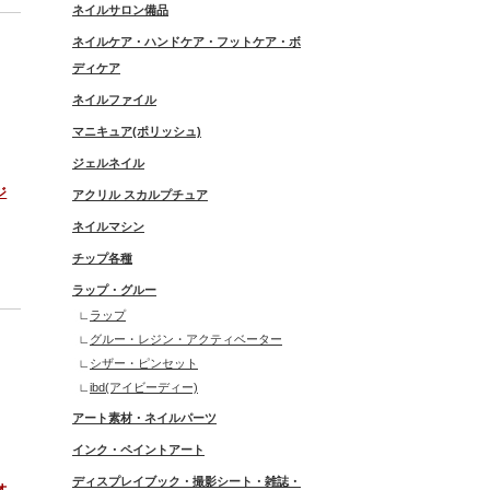
ネイルサロン備品
ネイルケア・ハンドケア・フットケア・ボ
ディケア
ネイルファイル
マニキュア(ポリッシュ)
ジェルネイル
ジ
アクリル スカルプチュア
ネイルマシン
チップ各種
ラップ・グルー
ラップ
グルー・レジン・アクティベーター
シザー・ピンセット
ibd(アイビーディー)
アート素材・ネイルパーツ
インク・ペイントアート
ディスプレイブック・撮影シート・雑誌・
オ