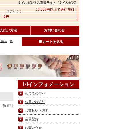
ネイルビジネス支援サイト［ネイルビズ］
10,000円以上で送料無料！
 （
ログイン
）
：
0円
支払い方法
お問い合わせ
ン備品
ネ
カートを見る
インフォメーション
初めての方へ
お買い物方法
順
新着順
お支払い・送料
会員登録
お問い合せ