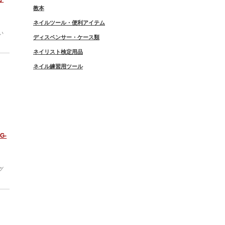
教本
ネイルツール・便利アイテム
い
ディスペンサー・ケース類
ネイリスト検定用品
ネイル練習用ツール
G-
グ