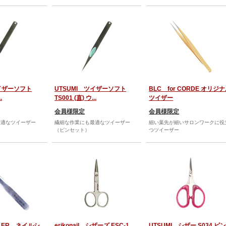
ツイザーソフト
UTSUMI ツイザーソフト
BLC for CORDE オリジ
.
TS001 (直) ウ...
ツイザー
会員様限定
会員様限定
最適なツイーザー
繊細な作業にも最適なツイーザー
細い葉先が細いサロンワークに役
（ピンセット）
つツイーザー
AILER ネイルシ
erikonail シザーズ ESC-1
UTSUMI シザー S034 ピ