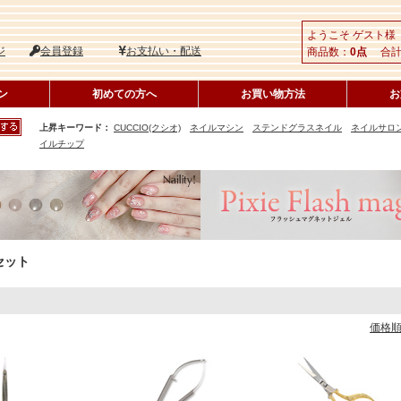
ようこそ ゲスト様
ジ
会員登録
お支払い・配送
商品数：
0点
合計
ン
初めての方へ
お買い物方法
お
上昇キーワード：
CUCCIO(クシオ)
ネイルマシン
ステンドグラスネイル
ネイルサロ
イルチップ
セット
価格