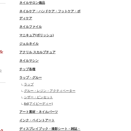
ネイルサロン備品
ネイルケア・ハンドケア・フットケア・ボ
ディケア
ネイルファイル
マニキュア(ポリッシュ)
ジェルネイル
ナル
アクリル スカルプチュア
ネイルマシン
チップ各種
立
ラップ・グルー
ラップ
グルー・レジン・アクティベーター
シザー・ピンセット
ibd(アイビーディー)
アート素材・ネイルパーツ
インク・ペイントアート
ディスプレイブック・撮影シート・雑誌・
ンク