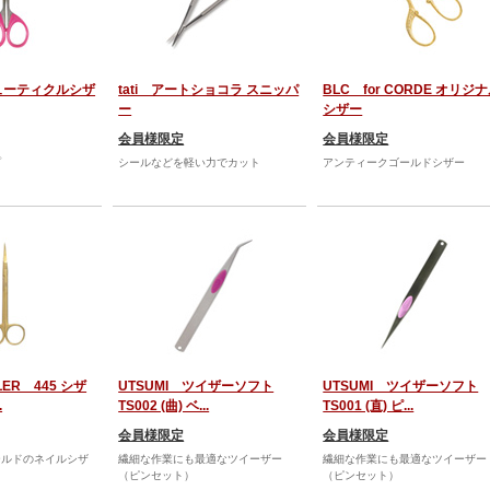
キューティクルシザ
tati アートショコラ スニッパ
BLC for CORDE オリジ
ー
シザー
会員様限定
会員様限定
プ
シールなどを軽い力でカット
アンティークゴールドシザー
ILER 445 シザ
UTSUMI ツイザーソフト
UTSUMI ツイザーソフト
.
TS002 (曲) ベ...
TS001 (直) ピ...
会員様限定
会員様限定
ールドのネイルシザ
繊細な作業にも最適なツイーザー
繊細な作業にも最適なツイーザー
（ピンセット）
（ピンセット）