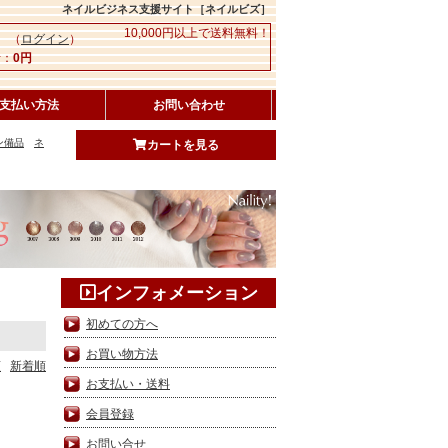
ネイルビジネス支援サイト［ネイルビズ］
10,000円以上で送料無料！
 （
ログイン
）
：
0円
支払い方法
お問い合わせ
ン備品
ネ
カートを見る
インフォメーション
初めての方へ
お買い物方法
順
新着順
お支払い・送料
会員登録
お問い合せ